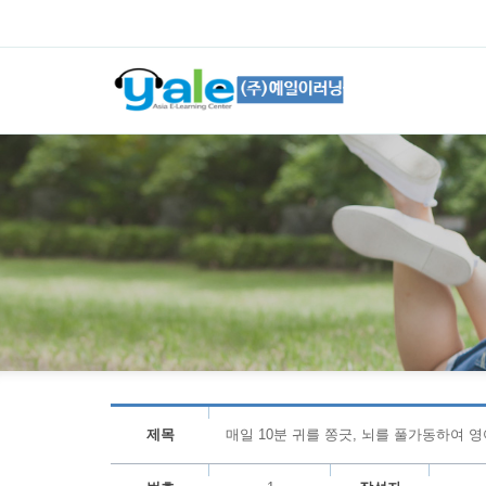
제목
매일 10분 귀를 쫑긋, 뇌를 풀가동하여 