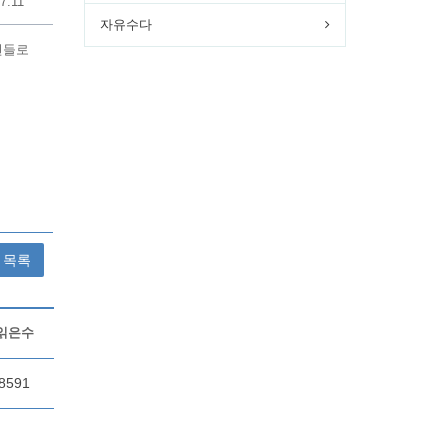
7.11
자유수다
현들로
목록