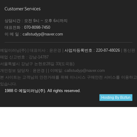
Customer Services
상담시간 : 오전 9시 ~ 오후 6시까지
대표전화 :
070-8098-7450
이 메 일 :
callstudyp@naver.com
예일이러닝(주) | 대표이사 : 윤은경 |
사업자등록번호 : 220-87-48026
| 통신판
매업 신고번호 : 강남-14787
서울특별시 강남구 논현로28길 33(도곡동)
개인정보 담당자 : 윤은경 | | 이메일: callstudyp@naver.com
본 사이트는 고객님의 안전거래를 위해 이니시스 구매안전 서비스를 이용하고
있습니다.
1988 © 예일이러닝(주). All rights reserved.
Hosting By Bizfun