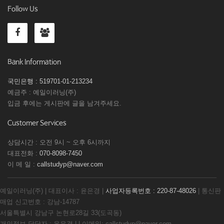
Follow Us
Bank Information
국민은행 : 519701-01-213234
예금주 : 예일이러닝(주)
입금 후에는 게시판에 글을 남겨주세요.
Customer Services
상담시간 : 오전 9시 ~ 오후 6시까지
대표전화 :
070-8098-7450
이 메 일 :
callstudyp@naver.com
예일이러닝(주) | 대표이사 : 윤은경 |
사업자등록번호 : 220-87-48026
| 통신판
매업 신고번호 : 강남-14787
서울특별시 강남구 논현로28길 33(도곡동)
개인정보 담당자 : 윤은경 | | 이메일: callstudyp@naver.com