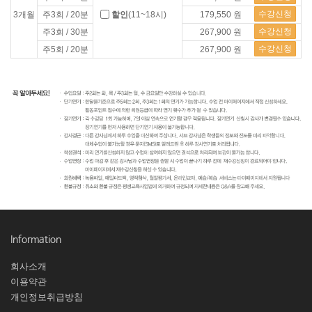
수강신청
3개월
주3회 / 20분
할인
(11~18시)
179,550 원
수강신청
주3회 / 30분
267,900 원
수강신청
주5회 / 20분
267,900 원
Information
회사소개
이용약관
개인정보취급방침