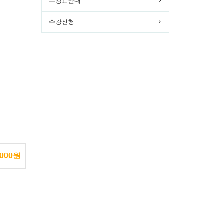
수강료안내
수강신청
분
분
,000원