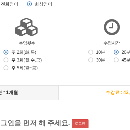
전화영어
화상영어
수업횟수
수업시간
주 2회(화.목)
10분
20
주 3회(월.수.금)
30분
45
주 5회(월~금)
분 * 1개월
수강료 : 42
그인을 먼저 해 주세요.
로그인