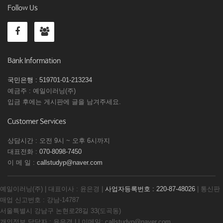
Follow Us
Bank Information
국민은행 : 519701-01-213234
예금주 : 예일이러닝(주)
입금 후에는 게시판에 글을 남겨주세요.
Customer Services
상담시간 : 오전 9시 ~ 오후 6시까지
대표전화 :
070-8098-7450
이 메 일 :
callstudyp@naver.com
예일이러닝(주) | 대표이사 : 윤은경 |
사업자등록번호 : 220-87-48026
| 통신판
매업 신고번호 : 강남-14787
서울특별시 강남구 논현로28길 33(도곡동)
개인정보 담당자 : 윤은경 | | 이메일: callstudyp@naver.com