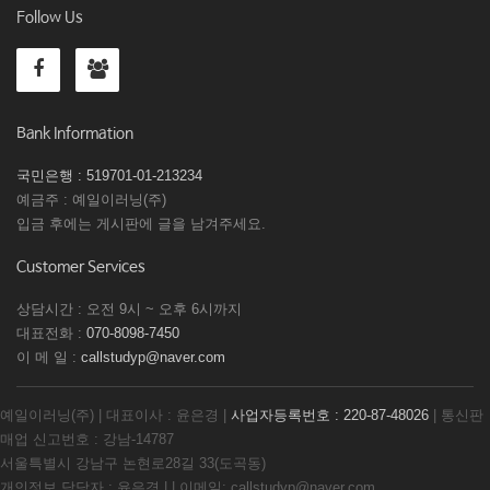
Follow Us
Bank Information
국민은행 : 519701-01-213234
예금주 : 예일이러닝(주)
입금 후에는 게시판에 글을 남겨주세요.
Customer Services
상담시간 : 오전 9시 ~ 오후 6시까지
대표전화 :
070-8098-7450
이 메 일 :
callstudyp@naver.com
예일이러닝(주) | 대표이사 : 윤은경 |
사업자등록번호 : 220-87-48026
| 통신판
매업 신고번호 : 강남-14787
서울특별시 강남구 논현로28길 33(도곡동)
개인정보 담당자 : 윤은경 | | 이메일: callstudyp@naver.com